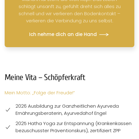
schlägt unsanft zu, gefühlt dreht sich alles zu
schnell und wir verlieren den Bodenkontakt –
verlieren die Verbindung zu uns selbst.
Ich nehme dich an die Hand
Meine Vita – Schöpferkraft
Mein Motto: „Folge der Freude!“
2026 Ausbildung zur Ganzheitlichen Ayurveda
Ernährungsberaterin, Ayurvedahof Engel
2025 Hatha Yoga zur Entspannung (Krankenkassen
bezuschusster Präventionskurs), zertifiziert ZPP